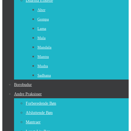
Dharma Etikette
Alter
Gompa
Lama
Mala
Mandala
Mantra
Mudra
Sadhana
Borobudur
Andre Praksisser
Forberedende Bøn
Afsluttende Bøn
Mantraer