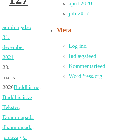
april 2020
juli 2017
adminngalso
Meta
31.
Log ind
december
Indlægsfeed
2021
Kommentarfeed
28.
WordPress.org
marts
2026
Buddhisme
,
Buddhistiske
Tekster
,
Dhammapada
dhammapada
,
papavagga