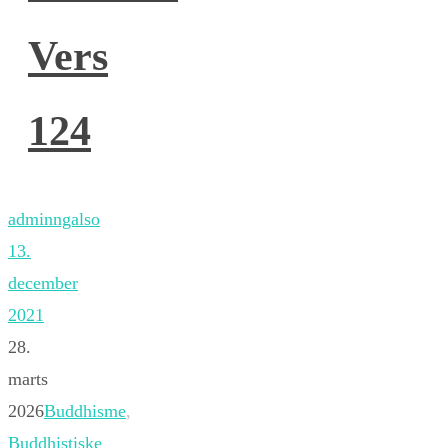
Vers
124
adminngalso
13.
december
2021
28.
marts
2026
Buddhisme
,
Buddhistiske