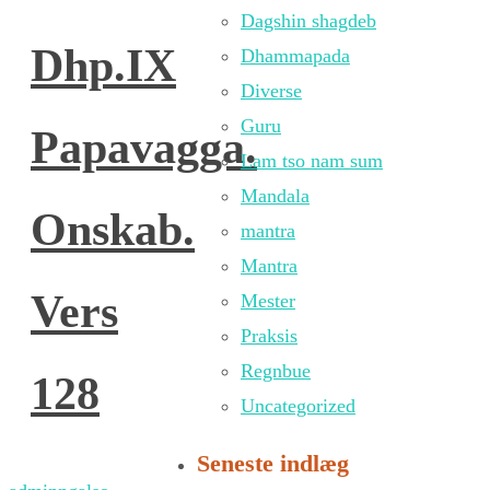
Dagshin shagdeb
Dhp.IX
Dhammapada
Diverse
Guru
Papavagga.
Lam tso nam sum
Mandala
Onskab.
mantra
Mantra
Vers
Mester
Praksis
Regnbue
128
Uncategorized
Seneste indlæg