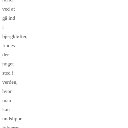
ved at
gå ind
i
bjergkløfter,
findes
der
noget
sted i
verden,
hvor
man
kan
undslippe
følgerne