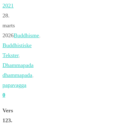
2021
28.
marts
2026
Buddhisme
,
Buddhistiske
Tekster
,
Dhammapada
dhammapada
,
papavagga
0
Vers
123.