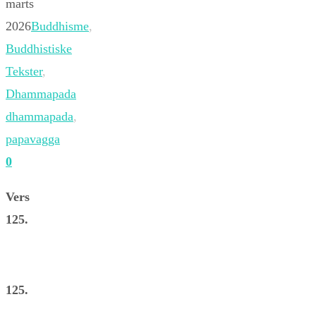
marts
2026
Buddhisme
,
Buddhistiske
Tekster
,
Dhammapada
dhammapada
,
papavagga
0
Vers
125.
125.