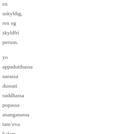
en
uskyldig,
ren og
skyldfri
person.
yo
appadutthassa
narassa
dussati
suddhassa
popassa
ananganassa
tam’eva
balam