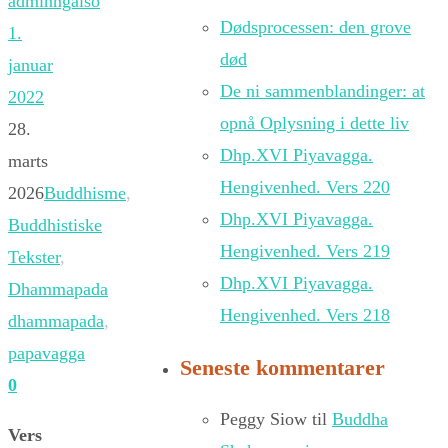
adminngalso
Dødsprocessen: den grove
1.
død
januar
De ni sammenblandinger: at
2022
opnå Oplysning i dette liv
28.
Dhp.XVI Piyavagga.
marts
Hengivenhed. Vers 220
2026
Buddhisme
,
Dhp.XVI Piyavagga.
Buddhistiske
Hengivenhed. Vers 219
Tekster
,
Dhp.XVI Piyavagga.
Dhammapada
Hengivenhed. Vers 218
dhammapada
,
papavagga
Seneste kommentarer
0
Peggy Siow
til
Buddha
Vers