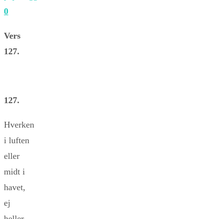
0
Vers
127.
127.
Hverken
i luften
eller
midt i
havet,
ej
heller