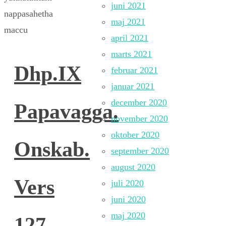
juni 2021
nappasahetha
maj 2021
maccu
april 2021
marts 2021
Dhp.IX
februar 2021
januar 2021
december 2020
Papavagga.
november 2020
oktober 2020
Onskab.
september 2020
august 2020
Vers
juli 2020
juni 2020
maj 2020
127