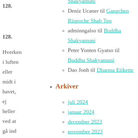
Shakyamuni
128.
Deniz Ucaner
til
Gangchen
Rinpoche Shab Ten
adminngalso
til
Buddha
128.
Shakyamuni
Peter Yonten Gyatso
til
Hverken
Buddha Shakyamuni
i luften
Dao Jonh
til
Dharma Etikette
eller
midt i
Arkiver
havet,
ej
juli 2024
heller
januar 2024
ved at
december 2023
gå ind
november 2023