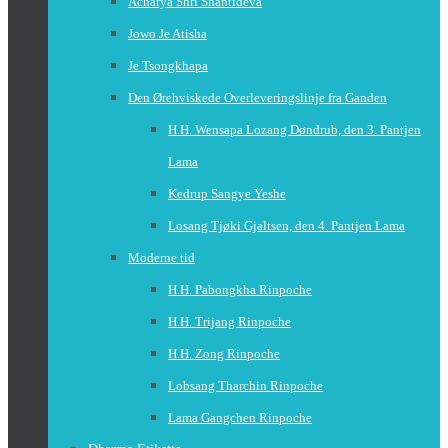
Acharya Shri Shantideva
Jowo Je Atisha
Je Tsongkhapa
Den Ørehviskede Overleveringslinje fra Ganden
H.H. Wensapa Lozang Døndrub, den 3. Pantjen
Lama
Kedrup Sangye Yeshe
Losang Tjøki Gjaltsen, den 4. Pantjen Lama
Moderne tid
H.H. Pabongkha Rinpoche
H.H. Trijang Rinpoche
H.H. Zong Rinpoche
Lobsang Tharchin Rinpoche
Lama Gangchen Rinpoche