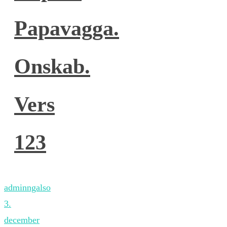
Papavagga.
Onskab.
Vers
123
adminngalso
3.
december