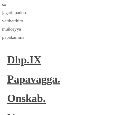
so
jagatippadeso
yatthatthito
muñceyya
papakamma
Dhp.IX
Papavagga.
Onskab.