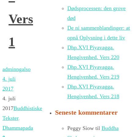
Dødsprocessen: den grove
Vers
død
De ni sammenblandinger: at
opnå Oplysning i dette liv
1
Dhp.XVI Piyavagga.
Hengivenhed. Vers 220
Dhp.XVI Piyavagga.
adminngalso
Hengivenhed. Vers 219
4. juli
Dhp.XVI Piyavagga.
2017
Hengivenhed. Vers 218
4. juli
2017
Buddhistiske
Seneste kommentarer
Tekster
,
Dhammapada
Peggy Siow
til
Buddha