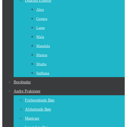
Dharma Etikette
Alter
Gompa
Lama
Mala
Mandala
Mantra
Mudra
Sadhana
Borobudur
Andre Praksisser
Forberedende Bøn
Afsluttende Bøn
Mantraer