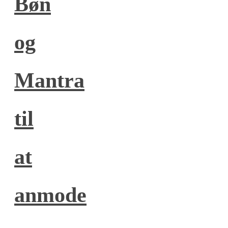
Bøn
og
Mantra
til
at
anmode