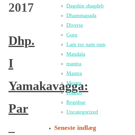
2017
Dagshin shagdeb
Dhammapada
Diverse
Guru
Dhp.
Lam tso nam sum
Mandala
I
mantra
Mantra
Yamakavagga:
Mester
Praksis
Regnbue
Par
Uncategorized
Seneste indlæg
–