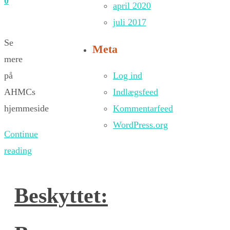
0
april 2020
juli 2017
Se
Meta
mere
Log ind
på
Indlægsfeed
AHMCs
Kommentarfeed
hjemmeside
WordPress.org
Continue
reading
Beskyttet: