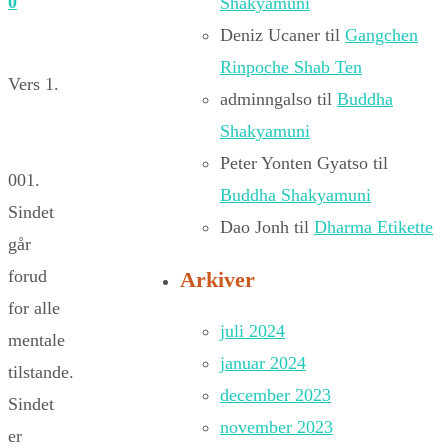
0
Shakyamuni
Deniz Ucaner
til
Gangchen
Rinpoche Shab Ten
Vers 1.
adminngalso
til
Buddha
Shakyamuni
Peter Yonten Gyatso
til
001.
Buddha Shakyamuni
Sindet
Dao Jonh
til
Dharma Etikette
går
forud
Arkiver
for alle
juli 2024
mentale
januar 2024
tilstande.
december 2023
Sindet
november 2023
er