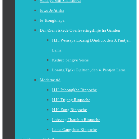
Acharya Shri Shantideva
Jowo Je Atisha
Je Tsongkhapa
Den Ørehviskede Overleveringslinje fra Ganden
H.H. Wensapa Lozang Døndrub, den 3. Pantjen
Lama
Kedrup Sangye Yeshe
Losang Tjøki Gjaltsen, den 4. Pantjen Lama
Moderne tid
H.H. Pabongkha Rinpoche
H.H. Trijang Rinpoche
H.H. Zong Rinpoche
Lobsang Tharchin Rinpoche
Lama Gangchen Rinpoche