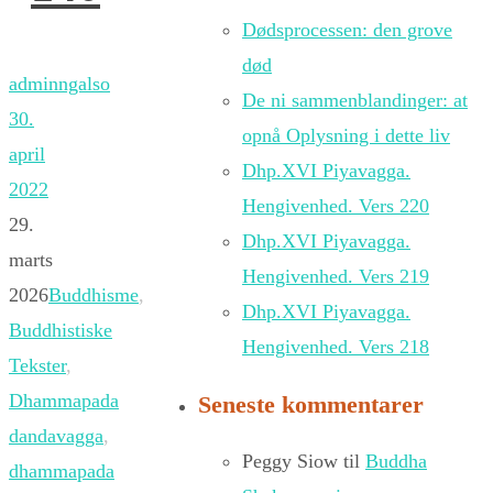
Dødsprocessen: den grove
død
adminngalso
De ni sammenblandinger: at
30.
opnå Oplysning i dette liv
april
Dhp.XVI Piyavagga.
2022
Hengivenhed. Vers 220
29.
Dhp.XVI Piyavagga.
marts
Hengivenhed. Vers 219
2026
Buddhisme
,
Dhp.XVI Piyavagga.
Buddhistiske
Hengivenhed. Vers 218
Tekster
,
Dhammapada
Seneste kommentarer
dandavagga
,
Peggy Siow
til
Buddha
dhammapada