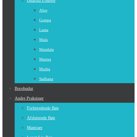
Dharma Etikette
Alter
Gompa
Lama
Mala
Mandala
Mantra
Mudra
Sadhana
Borobudur
Andre Praksisser
Forberedende Bøn
Afsluttende Bøn
Mantraer