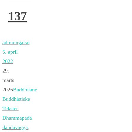
137
adminngalso
5. april
2022
29.
marts
2026
Buddhisme
,
Buddhistiske
Tekster
,
Dhammapada
dandavagga
,