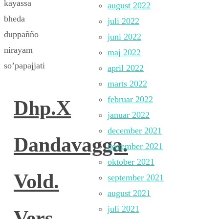
kayassa
august 2022
bheda
juli 2022
duppañño
juni 2022
nirayam
maj 2022
so’papajjati
april 2022
marts 2022
februar 2022
Dhp.X
januar 2022
december 2021
Dandavagga.
november 2021
oktober 2021
Vold.
september 2021
august 2021
juli 2021
Vers