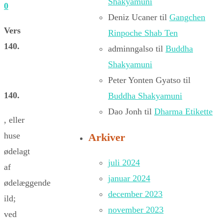
Shakyamuni
0
Deniz Ucaner
til
Gangchen
Vers
Rinpoche Shab Ten
140.
adminngalso
til
Buddha
Shakyamuni
Peter Yonten Gyatso
til
140.
Buddha Shakyamuni
Dao Jonh
til
Dharma Etikette
, eller
huse
Arkiver
ødelagt
juli 2024
af
januar 2024
ødelæggende
december 2023
ild;
november 2023
ved