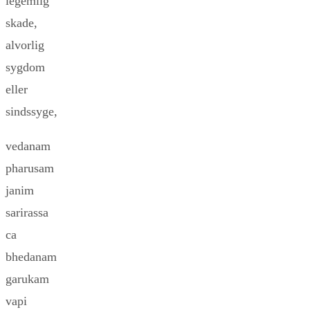
legemlig
skade,
alvorlig
sygdom
eller
sindssyge,
vedanam
pharusam
janim
sarirassa
ca
bhedanam
garukam
vapi