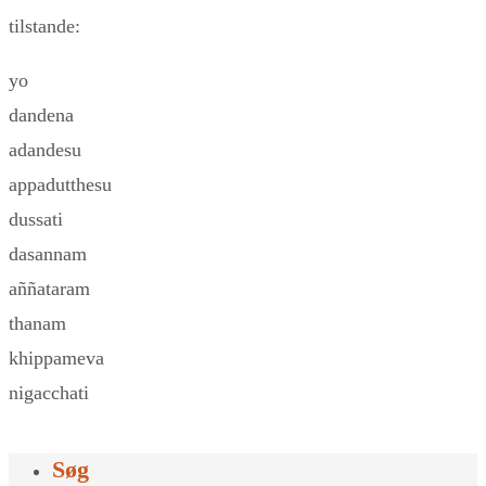
tilstande:
yo
dandena
adandesu
appadutthesu
dussati
dasannam
aññataram
thanam
khippameva
nigacchati
Søg