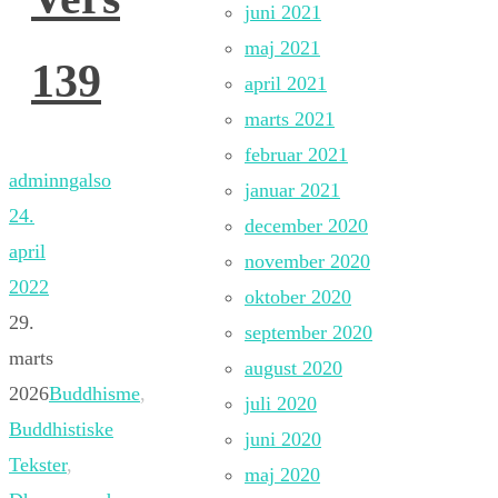
juni 2021
maj 2021
139
april 2021
marts 2021
februar 2021
adminngalso
januar 2021
24.
december 2020
april
november 2020
2022
oktober 2020
29.
september 2020
marts
august 2020
2026
Buddhisme
,
juli 2020
Buddhistiske
juni 2020
Tekster
,
maj 2020