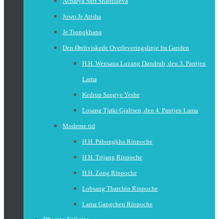
Acharya Shri Shantideva
Jowo Je Atisha
Je Tsongkhapa
Den Ørehviskede Overleveringslinje fra Ganden
H.H. Wensapa Lozang Døndrub, den 3. Pantjen
Lama
Kedrup Sangye Yeshe
Losang Tjøki Gjaltsen, den 4. Pantjen Lama
Moderne tid
H.H. Pabongkha Rinpoche
H.H. Trijang Rinpoche
H.H. Zong Rinpoche
Lobsang Tharchin Rinpoche
Lama Gangchen Rinpoche