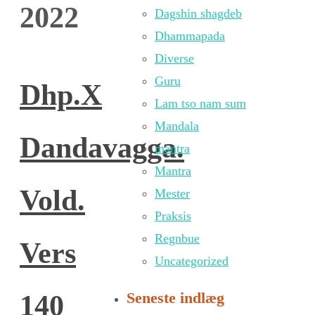
2022
Dagshin shagdeb
Dhammapada
Diverse
Guru
Dhp.X
Lam tso nam sum
Mandala
Dandavagga.
mantra
Mantra
Vold.
Mester
Praksis
Regnbue
Vers
Uncategorized
Seneste indlæg
140