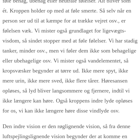
føle behag, ubehag eller neutrale følelser. Alt bliver som
ét. Kroppen holder op med at føle smerte. Så selv når en
person ser ud til at kæmpe for at trække vejret osv., er
følelsen væk. Vi mister også grundlaget for ligevægts-
visdom, så sindet stopper med at føle følelser. Vi har stadig
tanker, minder osv., men vi føler dem ikke som behagelige
eller ubehagelige osv. Vi mister også vandelementet, så
kropsvæsker begynder at tørre ud. Ikke mere spyt, ikke
mere urin, ikke mere sved, ikke flere tårer. Høresansen
opløses, så lyd bliver langsommere og fjernere, indtil vi
ikke længere kan høre. Også kroppens indre lyde opløses
for os, vi kan ikke længere høre disse vindlyde osv.
Den indre vision er den røglignende vision, så fra denne
luftspejlingslignende vision begynder der at komme en