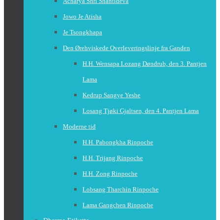
Acharya Shri Shantideva
Jowo Je Atisha
Je Tsongkhapa
Den Ørehviskede Overleveringslinje fra Ganden
H.H. Wensapa Lozang Døndrub, den 3. Pantjen
Lama
Kedrup Sangye Yeshe
Losang Tjøki Gjaltsen, den 4. Pantjen Lama
Moderne tid
H.H. Pabongkha Rinpoche
H.H. Trijang Rinpoche
H.H. Zong Rinpoche
Lobsang Tharchin Rinpoche
Lama Gangchen Rinpoche