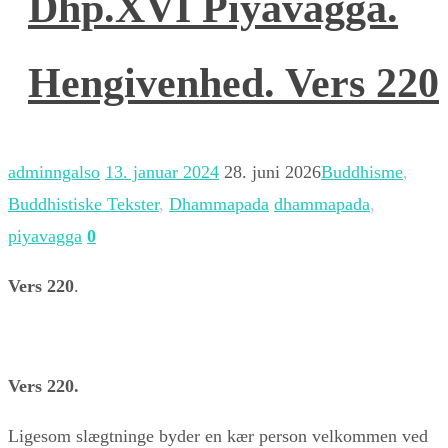
Dhp.XVI Piyavagga.
Hengivenhed. Vers 220
adminngalso
13. januar 2024
28. juni 2026
Buddhisme
,
Buddhistiske Tekster
,
Dhammapada
dhammapada
,
piyavagga
0
Vers 220
.
Vers 220.
Ligesom slægtninge byder en kær person velkommen ved