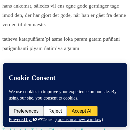
hans ankomst, således vil ens egne gode gerninger tage
imod den, der har gjort det gode, når han er gået fra denne
verden til den næste.
tatheva katapuññam’pi asma loka param gatam puññani
patiganhanti piyam ñatim’va agatam
Dhp.XVI Piyavagga.
Hengivenhed. Vers 219
adminngalso
6. januar 2024
28. juni 2026
Buddhisme
,