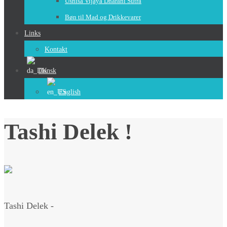
Usnisa Vijaya Dharani Sutra
Bøn til Mad og Drikkevarer
Links
Kontakt
Dansk
English
Tashi Delek !
Tashi Delek -