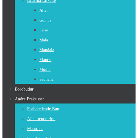
Dharma Etikette
Alter
Gompa
Lama
Mala
Mandala
Mantra
Mudra
Sadhana
Borobudur
Andre Praksisser
Forberedende Bøn
Afsluttende Bøn
Mantraer