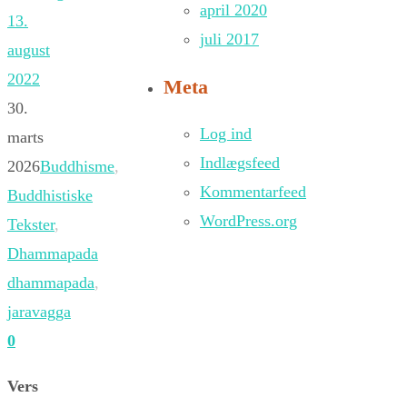
april 2020
13.
juli 2017
august
2022
Meta
30.
Log ind
marts
Indlægsfeed
2026
Buddhisme
,
Kommentarfeed
Buddhistiske
WordPress.org
Tekster
,
Dhammapada
dhammapada
,
jaravagga
0
Vers