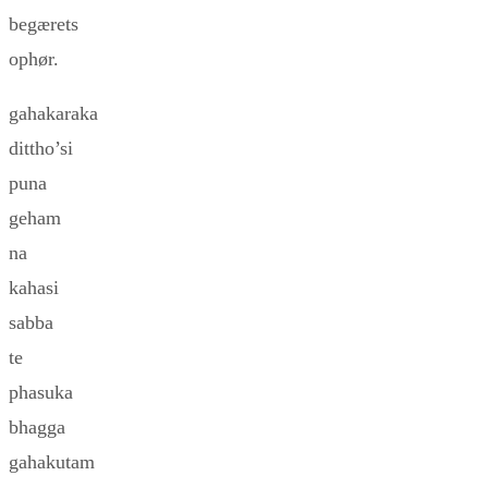
begærets
ophør.
gahakaraka
dittho’si
puna
geham
na
kahasi
sabba
te
phasuka
bhagga
gahakutam