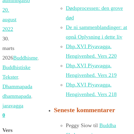
adminngalso
Dødsprocessen: den grove
20.
død
august
De ni sammenblandinger: at
2022
opnå Oplysning i dette liv
30.
Dhp.XVI Piyavagga.
marts
Hengivenhed. Vers 220
2026
Buddhisme
,
Dhp.XVI Piyavagga.
Buddhistiske
Hengivenhed. Vers 219
Tekster
,
Dhp.XVI Piyavagga.
Dhammapada
Hengivenhed. Vers 218
dhammapada
,
jaravagga
Seneste kommentarer
0
Peggy Siow
til
Buddha
Vers