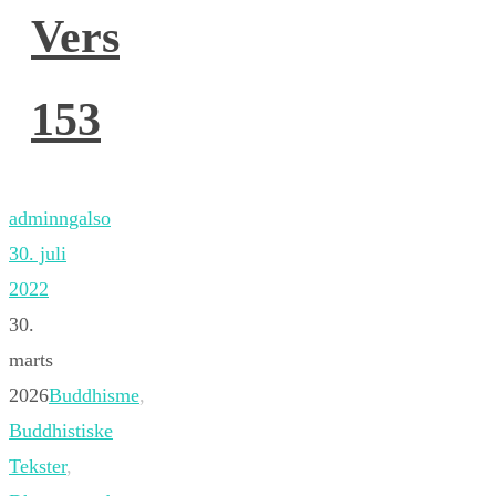
Vers
153
adminngalso
30. juli
2022
30.
marts
2026
Buddhisme
,
Buddhistiske
Tekster
,