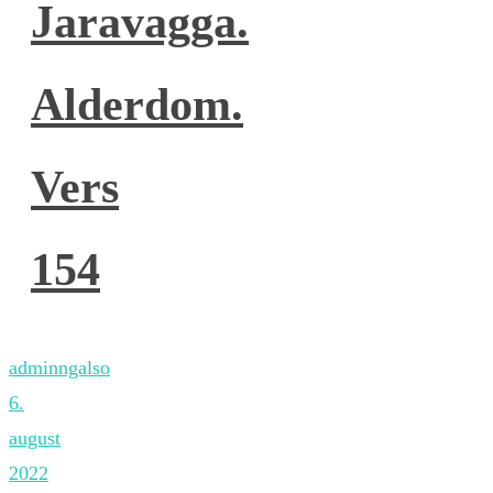
Jaravagga.
Alderdom.
Vers
154
adminngalso
6.
august
2022