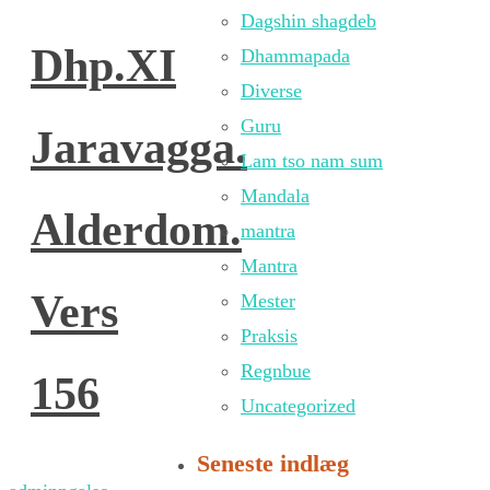
Dagshin shagdeb
Dhp.XI
Dhammapada
Diverse
Guru
Jaravagga.
Lam tso nam sum
Mandala
Alderdom.
mantra
Mantra
Vers
Mester
Praksis
Regnbue
156
Uncategorized
Seneste indlæg