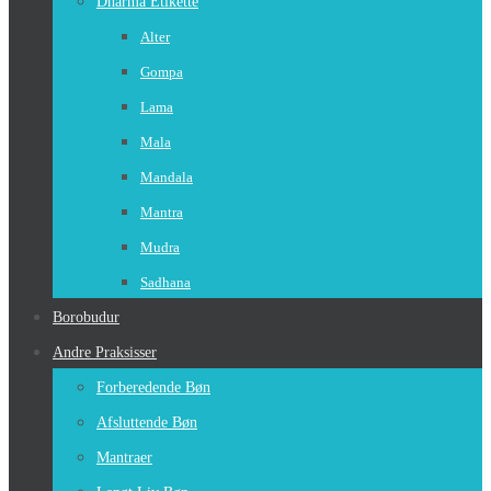
Dharma Etikette
Alter
Gompa
Lama
Mala
Mandala
Mantra
Mudra
Sadhana
Borobudur
Andre Praksisser
Forberedende Bøn
Afsluttende Bøn
Mantraer