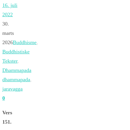
16. juli
2022
30.
marts
2026
Buddhisme
,
Buddhistiske
Tekster
,
Dhammapada
dhammapada
,
jaravagga
0
Vers
151.