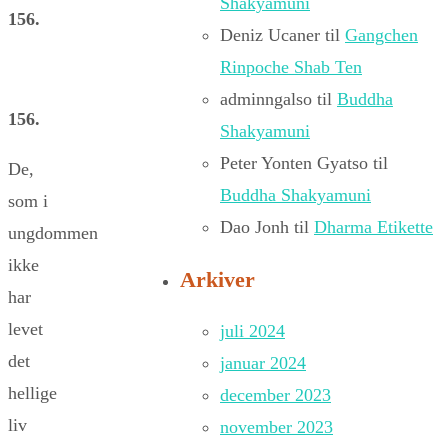
Shakyamuni
156.
Deniz Ucaner
til
Gangchen
Rinpoche Shab Ten
adminngalso
til
Buddha
156.
Shakyamuni
Peter Yonten Gyatso
til
De,
Buddha Shakyamuni
som i
Dao Jonh
til
Dharma Etikette
ungdommen
ikke
Arkiver
har
levet
juli 2024
det
januar 2024
hellige
december 2023
liv
november 2023