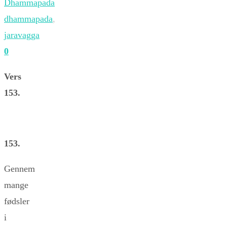
Dhammapada
dhammapada
,
jaravagga
0
Vers
153.
153.
Gennem
mange
fødsler
i