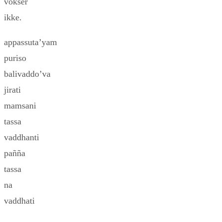
vokser
ikke.
appassuta’yam
puriso
balivaddo’va
jirati
mamsani
tassa
vaddhanti
pañña
tassa
na
vaddhati