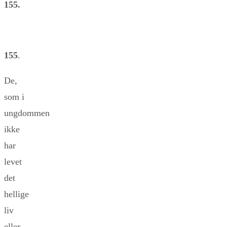
155.
155
.
De,
som i
ungdommen
ikke
har
levet
det
hellige
liv
eller