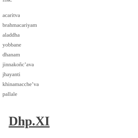
acaritva
brahmacariyam
aladdha
yobbane
dhanam
jinnakoñc’ava
jhayanti
khinamacche’va
pallale
Dhp.XI