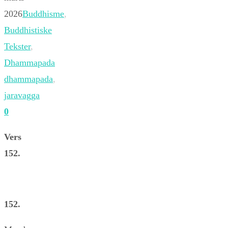
2026
Buddhisme
,
Buddhistiske
Tekster
,
Dhammapada
dhammapada
,
jaravagga
0
Vers
152.
152.