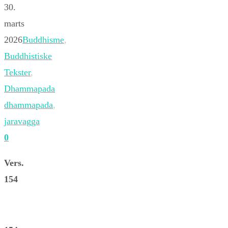
30.
marts
2026
Buddhisme
,
Buddhistiske
Tekster
,
Dhammapada
dhammapada
,
jaravagga
0
Vers.
154