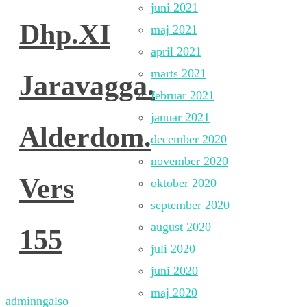
juni 2021
Dhp.XI
maj 2021
april 2021
marts 2021
Jaravagga.
februar 2021
januar 2021
Alderdom.
december 2020
november 2020
Vers
oktober 2020
september 2020
august 2020
155
juli 2020
juni 2020
maj 2020
adminngalso