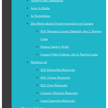
Acharya Shri Shantideva
Jowo Je Atisha
Je Tsongkhapa
Den Ørehviskede Overleveringslinje fra Ganden
H.H. Wensapa Lozang Døndrub, den 3. Pantjen
Lama
Kedrup Sangye Yeshe
Losang Tjøki Gjaltsen, den 4. Pantjen Lama
Moderne tid
H.H. Pabongkha Rinpoche
H.H. Trijang Rinpoche
H.H. Zong Rinpoche
Lobsang Tharchin Rinpoche
Lama Gangchen Rinpoche