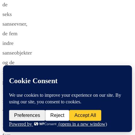
de
seks
sanseevner,
de fem
indre
sanseobjekter
og de
fem
grundlag
for de
fem
visdomme.
De