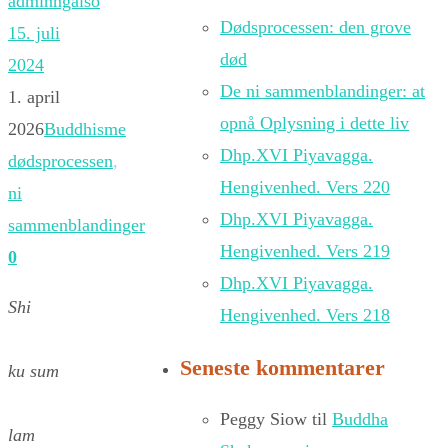
adminngalso
Dødsprocessen: den grove
15. juli
død
2024
De ni sammenblandinger: at
1. april
opnå Oplysning i dette liv
2026
Buddhisme
Dhp.XVI Piyavagga.
dødsprocessen
,
Hengivenhed. Vers 220
ni
Dhp.XVI Piyavagga.
sammenblandinger
Hengivenhed. Vers 219
0
Dhp.XVI Piyavagga.
Shi
Hengivenhed. Vers 218
Seneste kommentarer
ku sum
Peggy Siow
til
Buddha
lam