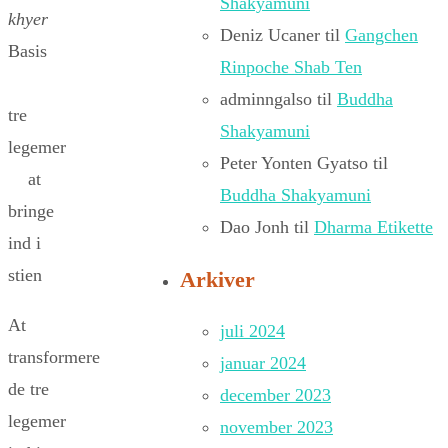
Shakyamuni
khyer
Deniz Ucaner
til
Gangchen
Basis
Rinpoche Shab Ten
adminngalso
til
Buddha
tre
Shakyamuni
legemer
Peter Yonten Gyatso
til
at
Buddha Shakyamuni
bringe
Dao Jonh
til
Dharma Etikette
ind i
stien
Arkiver
At
juli 2024
transformere
januar 2024
de tre
december 2023
legemer
november 2023