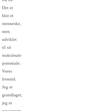
Det er
blot et
menneske,
men
udviklet
til sit
maksimale
potentiale.
Vores
fremtid.
Jeg er
grundlaget,
jeg er
ressourcen