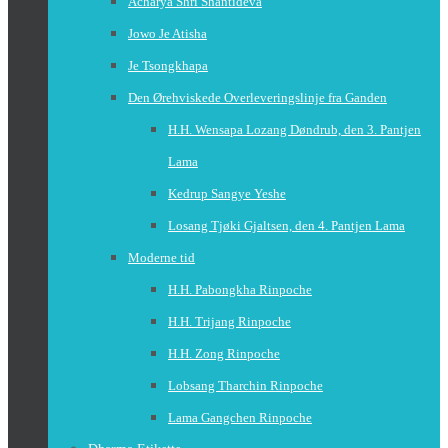
Acharya Shri Shantideva
Jowo Je Atisha
Je Tsongkhapa
Den Ørehviskede Overleveringslinje fra Ganden
H.H. Wensapa Lozang Døndrub, den 3. Pantjen
Lama
Kedrup Sangye Yeshe
Losang Tjøki Gjaltsen, den 4. Pantjen Lama
Moderne tid
H.H. Pabongkha Rinpoche
H.H. Trijang Rinpoche
H.H. Zong Rinpoche
Lobsang Tharchin Rinpoche
Lama Gangchen Rinpoche