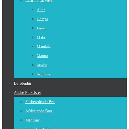
Dharma Etikette
Alter
Gompa
Lama
Mala
Mandala
Mantra
Mudra
Sadhana
Borobudur
Andre Praksisser
Forberedende Bøn
Afsluttende Bøn
Mantraer