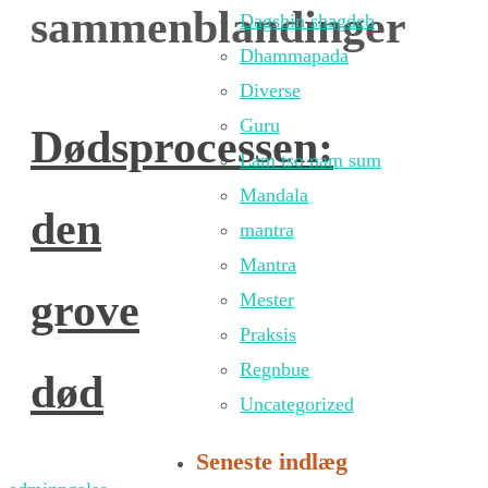
sammenblandinger
Dagshin shagdeb
Dhammapada
Diverse
Guru
Dødsprocessen:
Lam tso nam sum
Mandala
den
mantra
Mantra
grove
Mester
Praksis
Regnbue
død
Uncategorized
Seneste indlæg