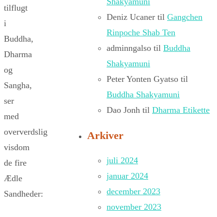
Shakyamuni
tilflugt
Deniz Ucaner
til
Gangchen
i
Rinpoche Shab Ten
Buddha,
adminngalso
til
Buddha
Dharma
Shakyamuni
og
Peter Yonten Gyatso
til
Sangha,
Buddha Shakyamuni
ser
Dao Jonh
til
Dharma Etikette
med
oververdslig
Arkiver
visdom
juli 2024
de fire
januar 2024
Ædle
december 2023
Sandheder:
november 2023