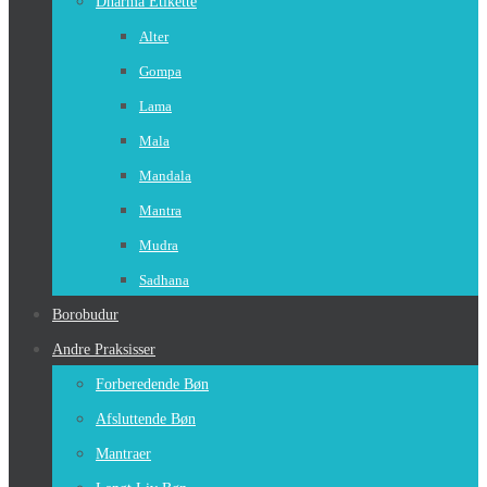
Dharma Etikette
Alter
Gompa
Lama
Mala
Mandala
Mantra
Mudra
Sadhana
Borobudur
Andre Praksisser
Forberedende Bøn
Afsluttende Bøn
Mantraer