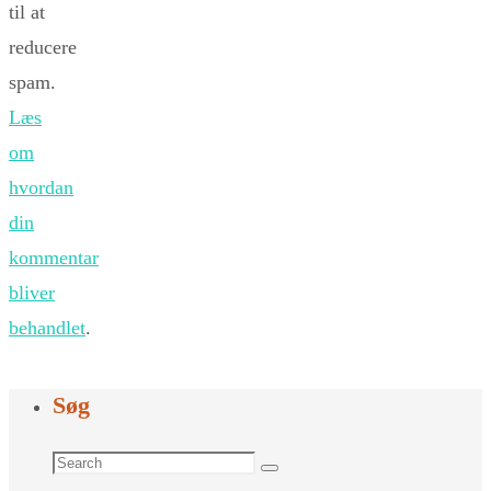
til at
reducere
spam.
Læs
om
hvordan
din
kommentar
bliver
behandlet
.
Søg
Search
Search