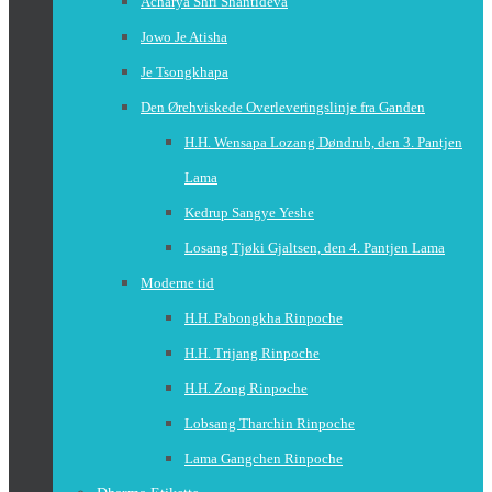
Acharya Shri Shantideva
Jowo Je Atisha
Je Tsongkhapa
Den Ørehviskede Overleveringslinje fra Ganden
H.H. Wensapa Lozang Døndrub, den 3. Pantjen
Lama
Kedrup Sangye Yeshe
Losang Tjøki Gjaltsen, den 4. Pantjen Lama
Moderne tid
H.H. Pabongkha Rinpoche
H.H. Trijang Rinpoche
H.H. Zong Rinpoche
Lobsang Tharchin Rinpoche
Lama Gangchen Rinpoche