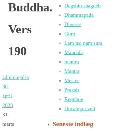
Buddha.
Dagshin shagdeb
Dhammapada
Diverse
Vers
Guru
Lam tso nam sum
190
Mandala
mantra
Mantra
adminngalso
Mester
30.
Praksis
april
Regnbue
2023
Uncategorized
31.
Seneste indlæg
marts