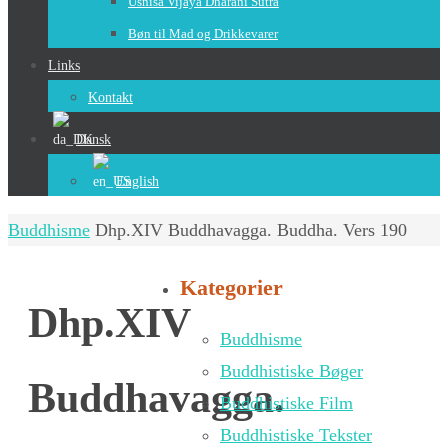
Usnisa Vijaya Dharani Sutra
Bøn til Mad og Drikkevarer
Links
Kontakt
Dansk
English
Home
Buddhisme
Dhp.XIV Buddhavagga. Buddha. Vers 190
Kategorier
Dhp.XIV
Buddhisme
Buddhistiske Bøger
Buddhavagga.
Buddhistiske Film
Buddhistiske Tekster