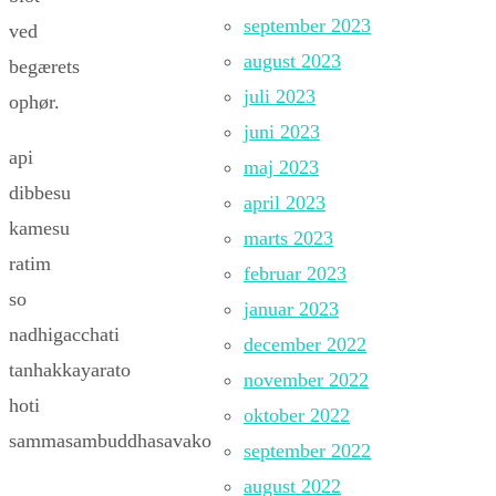
september 2023
ved
august 2023
begærets
juli 2023
ophør.
juni 2023
api
maj 2023
dibbesu
april 2023
kamesu
marts 2023
ratim
februar 2023
so
januar 2023
nadhigacchati
december 2022
tanhakkayarato
november 2022
hoti
oktober 2022
sammasambuddhasavako
september 2022
august 2022