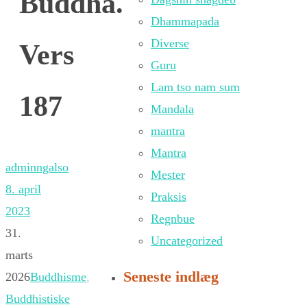
Buddha.
Dhammapada
Diverse
Vers
Guru
Lam tso nam sum
187
Mandala
mantra
Mantra
adminngalso
Mester
8. april
Praksis
2023
Regnbue
31.
Uncategorized
marts
Seneste indlæg
2026
Buddhisme
,
Buddhistiske