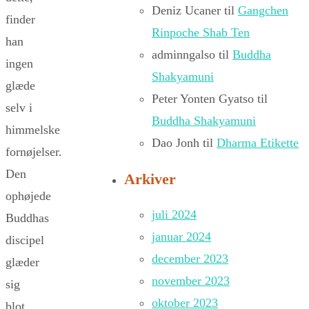
Deniz Ucaner
til
Gangchen
finder
Rinpoche Shab Ten
han
adminngalso
til
Buddha
ingen
Shakyamuni
glæde
Peter Yonten Gyatso
til
selv i
Buddha Shakyamuni
himmelske
Dao Jonh
til
Dharma Etikette
fornøjelser.
Den
Arkiver
ophøjede
juli 2024
Buddhas
januar 2024
discipel
december 2023
glæder
november 2023
sig
oktober 2023
blot