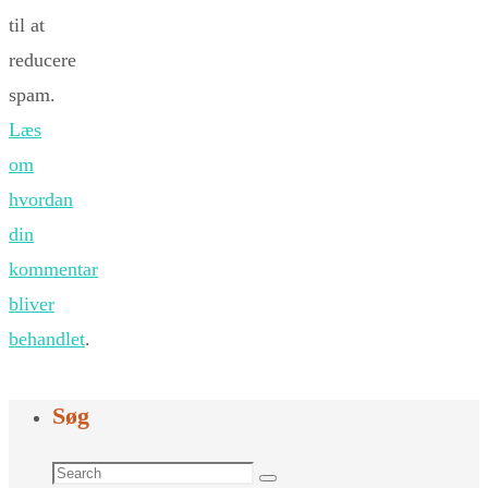
til at
reducere
spam.
Læs
om
hvordan
din
kommentar
bliver
behandlet
.
Søg
Search
Search