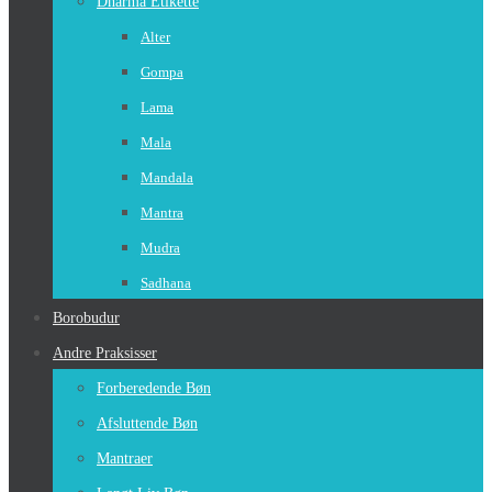
Dharma Etikette
Alter
Gompa
Lama
Mala
Mandala
Mantra
Mudra
Sadhana
Borobudur
Andre Praksisser
Forberedende Bøn
Afsluttende Bøn
Mantraer