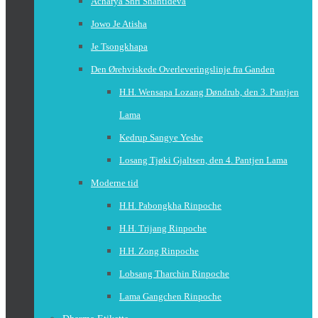
Acharya Shri Shantideva
Jowo Je Atisha
Je Tsongkhapa
Den Ørehviskede Overleveringslinje fra Ganden
H.H. Wensapa Lozang Døndrub, den 3. Pantjen
Lama
Kedrup Sangye Yeshe
Losang Tjøki Gjaltsen, den 4. Pantjen Lama
Moderne tid
H.H. Pabongkha Rinpoche
H.H. Trijang Rinpoche
H.H. Zong Rinpoche
Lobsang Tharchin Rinpoche
Lama Gangchen Rinpoche