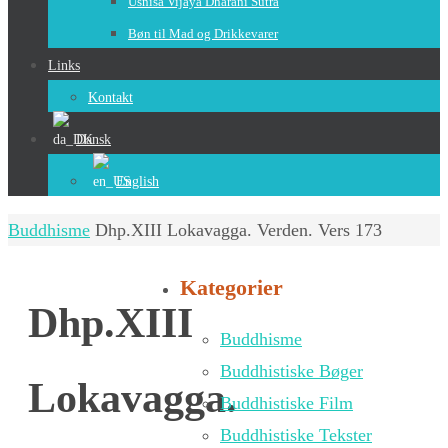
Usnisa Vijaya Dharani Sutra
Bøn til Mad og Drikkevarer
Links
Kontakt
Dansk
English
Home
Buddhisme
Dhp.XIII Lokavagga. Verden. Vers 173
Kategorier
Dhp.XIII
Buddhisme
Buddhistiske Bøger
Lokavagga.
Buddhistiske Film
Buddhistiske Tekster