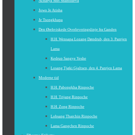
Acharya Shri Shantideva
Jowo Je Atisha
Je Tsongkhapa
Den Ørehviskede Overleveringslinje fra Ganden
H.H. Wensapa Lozang Døndrub, den 3. Pantjen
Lama
Kedrup Sangye Yeshe
Losang Tjøki Gjaltsen, den 4. Pantjen Lama
Moderne tid
H.H. Pabongkha Rinpoche
H.H. Trijang Rinpoche
H.H. Zong Rinpoche
Lobsang Tharchin Rinpoche
Lama Gangchen Rinpoche