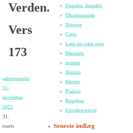
Verden.
Dagshin shagdeb
Dhammapada
Diverse
Vers
Guru
Lam tso nam sum
173
Mandala
mantra
Mantra
adminngalso
Mester
31.
Praksis
december
Regnbue
2022
Uncategorized
31.
Seneste indlæg
marts