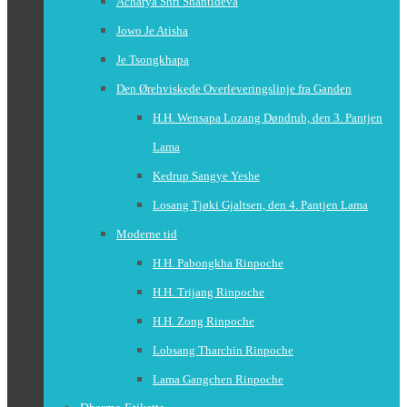
Acharya Shri Shantideva
Jowo Je Atisha
Je Tsongkhapa
Den Ørehviskede Overleveringslinje fra Ganden
H.H. Wensapa Lozang Døndrub, den 3. Pantjen
Lama
Kedrup Sangye Yeshe
Losang Tjøki Gjaltsen, den 4. Pantjen Lama
Moderne tid
H.H. Pabongkha Rinpoche
H.H. Trijang Rinpoche
H.H. Zong Rinpoche
Lobsang Tharchin Rinpoche
Lama Gangchen Rinpoche