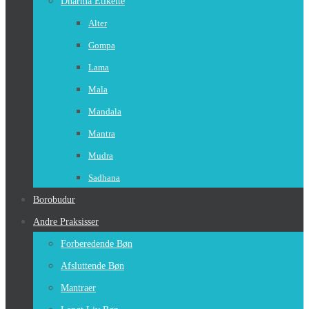
Dharma Etikette
Alter
Gompa
Lama
Mala
Mandala
Mantra
Mudra
Sadhana
Borobudur
Andre Praksisser
Forberedende Bøn
Afsluttende Bøn
Mantraer