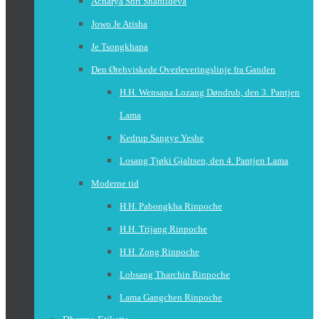
Acharya Shri Shantideva
Jowo Je Atisha
Je Tsongkhapa
Den Ørehviskede Overleveringslinje fra Ganden
H.H. Wensapa Lozang Døndrub, den 3. Pantjen
Lama
Kedrup Sangye Yeshe
Losang Tjøki Gjaltsen, den 4. Pantjen Lama
Moderne tid
H.H. Pabongkha Rinpoche
H.H. Trijang Rinpoche
H.H. Zong Rinpoche
Lobsang Tharchin Rinpoche
Lama Gangchen Rinpoche