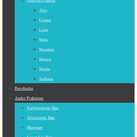
Dharma Etikette
Alter
Gompa
Lama
Mala
Mandala
Mantra
Mudra
Sadhana
Borobudur
Andre Praksisser
Forberedende Bøn
Afsluttende Bøn
Mantraer