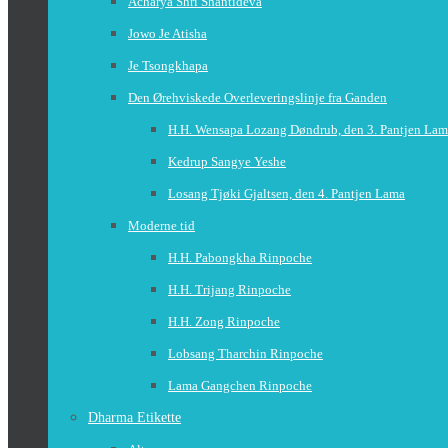
Acharya Shri Shantideva
Jowo Je Atisha
Je Tsongkhapa
Den Ørehviskede Overleveringslinje fra Ganden
H.H. Wensapa Lozang Døndrub, den 3. Pantjen La
Kedrup Sangye Yeshe
Losang Tjøki Gjaltsen, den 4. Pantjen Lama
Moderne tid
H.H. Pabongkha Rinpoche
H.H. Trijang Rinpoche
H.H. Zong Rinpoche
Lobsang Tharchin Rinpoche
Lama Gangchen Rinpoche
Dharma Etikette