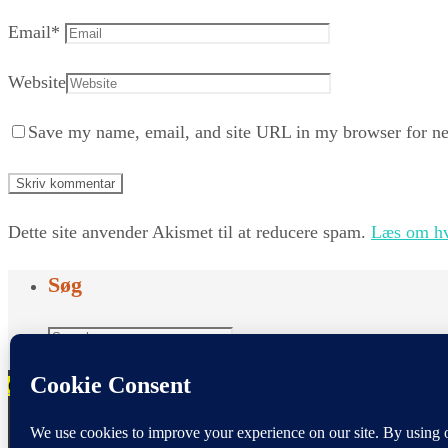
Email
*
Website
Save my name, email, and site URL in my browser for ne
Dette site anvender Akismet til at reducere spam.
Læs om hv
Søg
Search
Search
for:
OBS ! DISCLAIMER
: Det understreges, at siden ikke er 