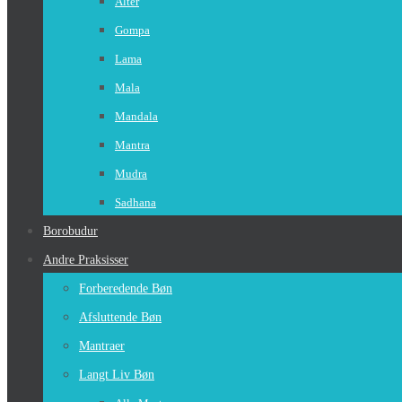
Alter
Gompa
Lama
Mala
Mandala
Mantra
Mudra
Sadhana
Borobudur
Andre Praksisser
Forberedende Bøn
Afsluttende Bøn
Mantraer
Langt Liv Bøn