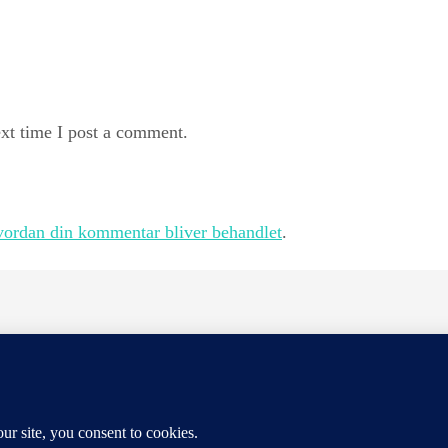
xt time I post a comment.
ordan din kommentar bliver behandlet
.
officielt tilknyttet Lama Gangchen Rinpoches Ngalso-system, o