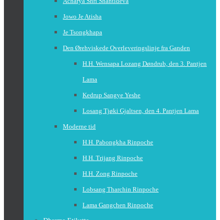
Acharya Shri Shantideva
Jowo Je Atisha
Je Tsongkhapa
Den Ørehviskede Overleveringslinje fra Ganden
H.H. Wensapa Lozang Døndrub, den 3. Pantjen
Lama
Kedrup Sangye Yeshe
Losang Tjøki Gjaltsen, den 4. Pantjen Lama
Moderne tid
H.H. Pabongkha Rinpoche
H.H. Trijang Rinpoche
H.H. Zong Rinpoche
Lobsang Tharchin Rinpoche
Lama Gangchen Rinpoche