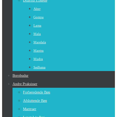
Dharma Etikette
Alter
Gompa
Lama
Mala
Mandala
Mantra
Mudra
Sadhana
Borobudur
Andre Praksisser
Forberedende Bøn
Afsluttende Bøn
Mantraer